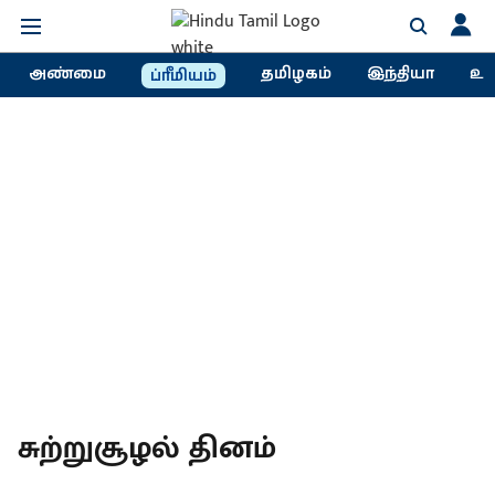
அண்மை
தமிழகம்
இந்தியா
உல
ப்ரீமியம்
சுற்றுசூழல் தினம்