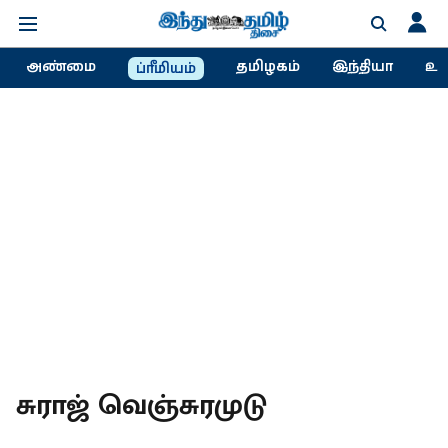
அண்மை
தமிழகம்
இந்தியா
உல
ப்ரீமியம்
சுராஜ் வெஞ்சுரமுடு