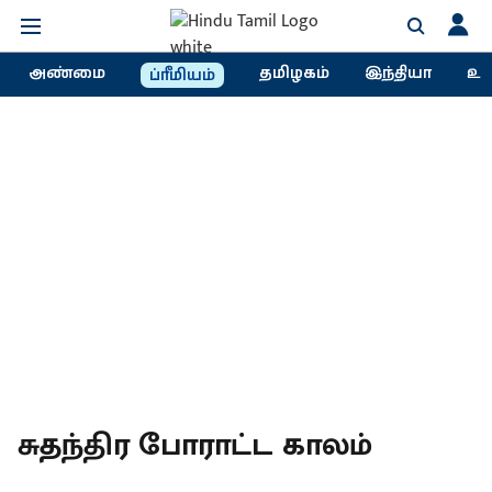
அண்மை
தமிழகம்
இந்தியா
உல
ப்ரீமியம்
சுதந்திர போராட்ட காலம்