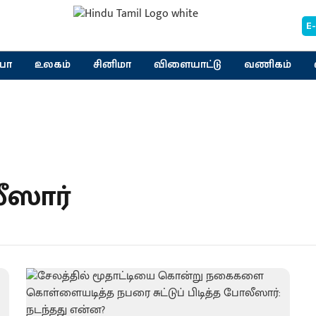
E
யா
உலகம்
சினிமா
விளையாட்டு
வணிகம்
லீஸார்