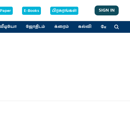
SIGN IN
-Paper
E-Books
பிரசுரங்கள்
மேலும்
வீடியோ
ஜோதிடம்
க்ரைம்
கல்வி