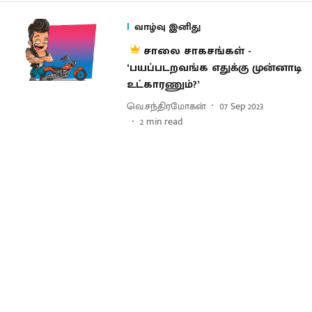
வாழ்வு இனிது
சாலை சாகசங்கள் -
‘பயப்படறவங்க எதுக்கு முன்னாடி
உட்காரணும்?’
வெ.சந்திரமோகன்
07 Sep 2023
2
min read