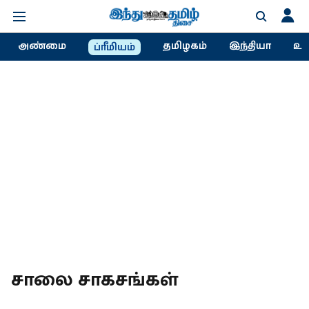
அண்மை
தமிழகம்
இந்தியா
உல
ப்ரீமியம்
சாலை சாகசங்கள்