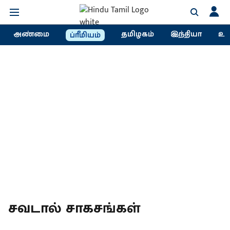
அண்மை
தமிழகம்
இந்தியா
உல
ப்ரீமியம்
சவடால் சாகசங்கள்