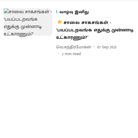
வாழ்வு இனிது
சாலை சாகசங்கள் -
‘பயப்படறவங்க எதுக்கு முன்னாடி
உட்காரணும்?’
வெ.சந்திரமோகன்
07 Sep 2023
2
min read