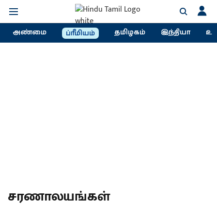
அண்மை
தமிழகம்
இந்தியா
உல
ப்ரீமியம்
சரணாலயங்கள்