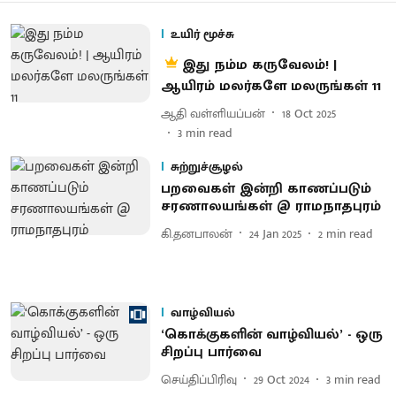
உயிர் மூச்சு
இது நம்ம கருவேலம்! |
ஆயிரம் மலர்களே மலருங்கள் 11
ஆதி வள்ளியப்பன்
18 Oct 2025
3
min read
சுற்றுச்சூழல்
பறவைகள் இன்றி காணப்படும்
சரணாலயங்கள் @ ராமநாதபுரம்
கி.தனபாலன்
24 Jan 2025
2
min read
வாழ்வியல்
‘கொக்குகளின் வாழ்வியல்’ - ஒரு
சிறப்பு பார்வை
செய்திப்பிரிவு
29 Oct 2024
3
min read