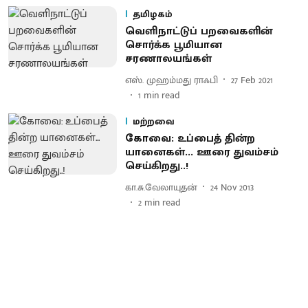
தமிழகம்
வெளிநாட்டுப் பறவைகளின்
சொர்க்க பூமியான
சரணாலயங்கள்
எஸ். முஹம்மது ராஃபி
27 Feb 2021
1
min read
மற்றவை
கோவை: உப்பைத் தின்ற
யானைகள்... ஊரை துவம்சம்
செய்கிறது..!
கா.சு.வேலாயுதன்
24 Nov 2013
2
min read