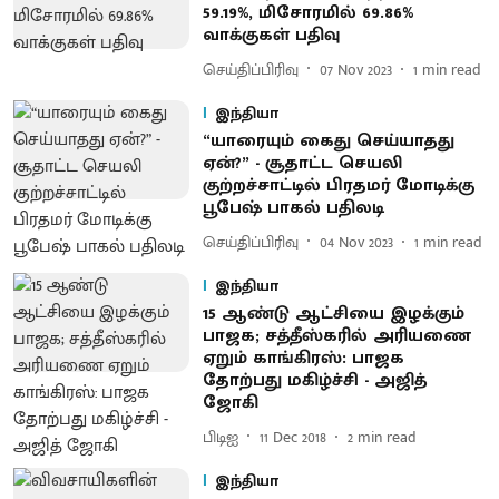
59.19%, மிசோரமில் 69.86%
வாக்குகள் பதிவு
செய்திப்பிரிவு
07 Nov 2023
1
min read
இந்தியா
“யாரையும் கைது செய்யாதது
ஏன்?” - சூதாட்ட செயலி
குற்றச்சாட்டில் பிரதமர் மோடிக்கு
பூபேஷ் பாகல் பதிலடி
செய்திப்பிரிவு
04 Nov 2023
1
min read
இந்தியா
15 ஆண்டு ஆட்சியை இழக்கும்
பாஜக; சத்தீஸ்கரில் அரியணை
ஏறும் காங்கிரஸ்: பாஜக
தோற்பது மகிழ்ச்சி - அஜித்
ஜோகி
பிடிஐ
11 Dec 2018
2
min read
இந்தியா