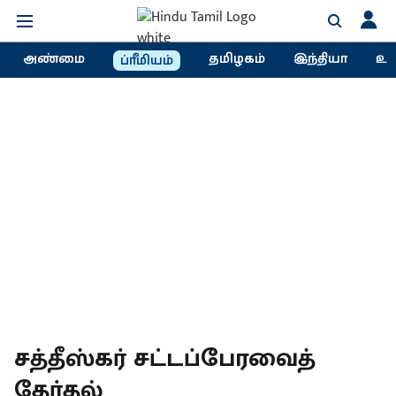
அண்மை
தமிழகம்
இந்தியா
உல
ப்ரீமியம்
சத்தீஸ்கர் சட்டப்பேரவைத்
தேர்தல்