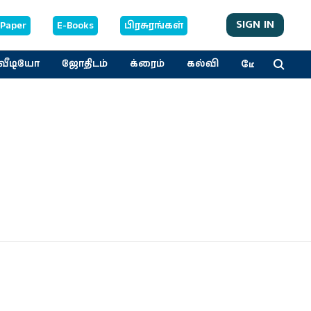
SIGN IN
-Paper
E-Books
பிரசுரங்கள்
மேலும்
வீடியோ
ஜோதிடம்
க்ரைம்
கல்வி