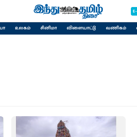
E
யா
உலகம்
சினிமா
விளையாட்டு
வணிகம்