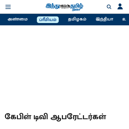
அண்மை
தமிழகம்
இந்தியா
உல
ப்ரீமியம்
கேபிள் டிவி ஆபரேட்டர்கள்