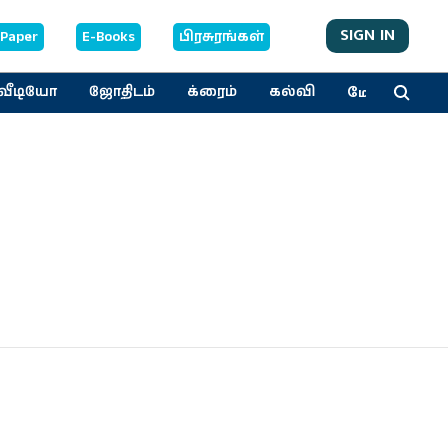
SIGN IN
-Paper
E-Books
பிரசுரங்கள்
மேலும்
வீடியோ
ஜோதிடம்
க்ரைம்
கல்வி