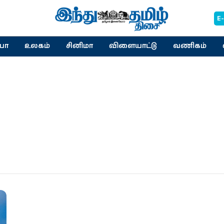
E
யா
உலகம்
சினிமா
விளையாட்டு
வணிகம்