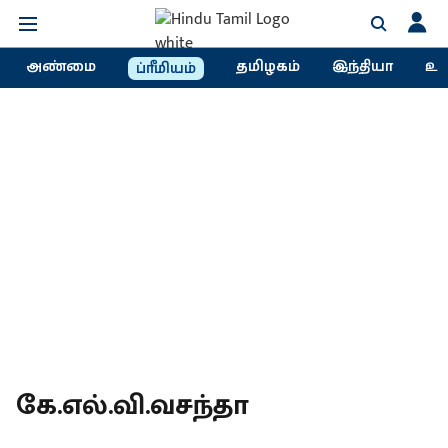
அண்மை
தமிழகம்
இந்தியா
உல
ப்ரீமியம்
கே.எல்.வி.வசந்தா