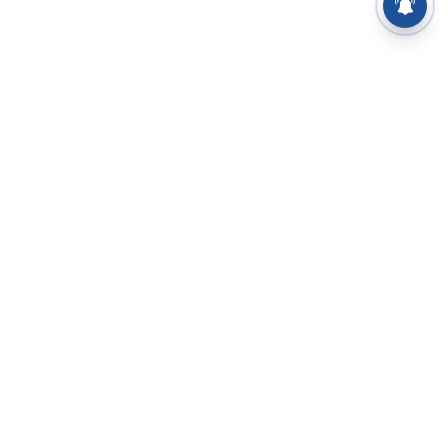
⌄
செய்திகள்