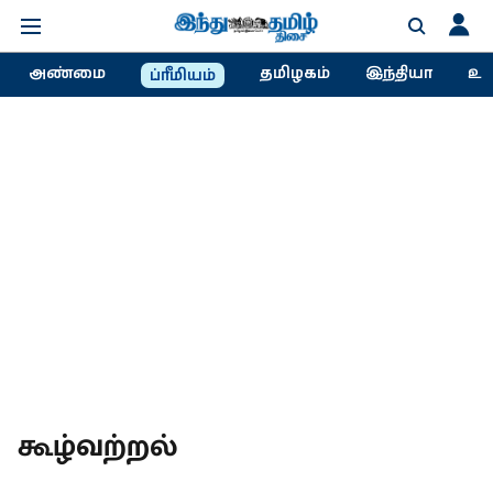
அண்மை
தமிழகம்
இந்தியா
உல
ப்ரீமியம்
கூழ்வற்றல்