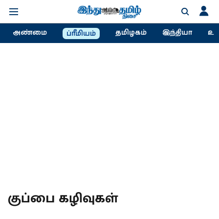
அண்மை
தமிழகம்
இந்தியா
உல
ப்ரீமியம்
குப்பை கழிவுகள்