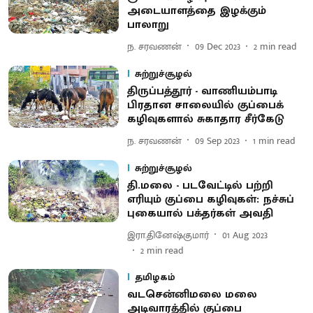
அடையாளத்தை இழக்கும்
பாலாறு
ந. சரவணன்
09 Dec 2023
2
min read
சுற்றுச்சூழல்
திருப்பத்தூர் - வாணியம்பாடி
பிரதான சாலையில் குப்பைக்
கழிவுகளால் சுகாதார சீர்கேடு
ந. சரவணன்
09 Sep 2023
1
min read
சுற்றுச்சூழல்
தி.மலை - படவேட்டில் பற்றி
எரியும் குப்பை கழிவுகள்: நச்சுப்
புகையால் பக்தர்கள் அவதி
இரா.தினேஷ்குமார்
01 Aug 2023
2
min read
தமிழகம்
வடசென்னிமலை மலை
அடிவாரத்தில் குப்பை