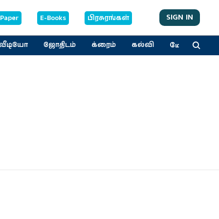
SIGN IN
-Paper
E-Books
பிரசுரங்கள்
மேலும்
வீடியோ
ஜோதிடம்
க்ரைம்
கல்வி