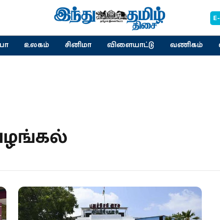
E
யா
உலகம்
சினிமா
விளையாட்டு
வணிகம்
வழங்கல்