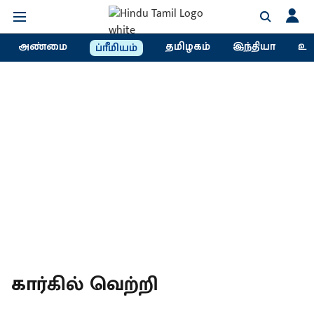
அண்மை
தமிழகம்
இந்தியா
உல
ப்ரீமியம்
கார்கில் வெற்றி