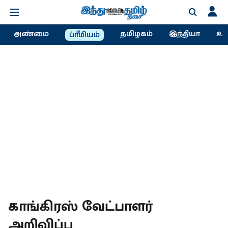
அண்மை
தமிழகம்
இந்தியா
உல
ப்ரீமியம்
காங்கிரஸ் வேட்பாளர்
அறிவிப்பு