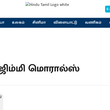
E
யா
உலகம்
சினிமா
விளையாட்டு
வணிகம்
ஜிம்மி மொரால்ஸ்