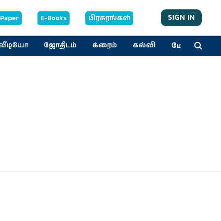
SIGN IN
-Paper
E-Books
பிரசுரங்கள்
மேலும்
வீடியோ
ஜோதிடம்
க்ரைம்
கல்வி