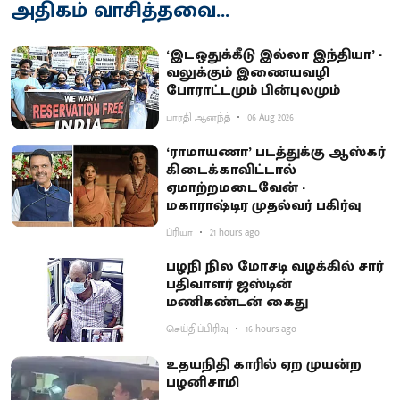
அதிகம் வாசித்தவை...
‘இடஒதுக்கீடு இல்லா இந்தியா’ -
வலுக்கும் இணையவழி
போராட்டமும் பின்புலமும்
பாரதி ஆனந்த்
06 Aug 2026
‘ராமாயணா’ படத்துக்கு ஆஸ்கர்
கிடைக்காவிட்டால்
ஏமாற்றமடைவேன் -
மகாராஷ்டிர முதல்வர் பகிர்வு
ப்ரியா
21 hours ago
பழநி நில மோசடி வழக்கில் சார்
பதிவாளர் ஜஸ்டின்
மணிகண்டன் கைது
செய்திப்பிரிவு
16 hours ago
உதயநிதி காரில் ஏற முயன்ற
பழனிசாமி