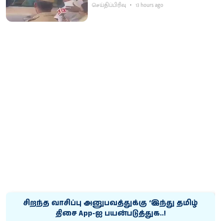
செய்திப்பிரிவு
13 hours ago
சிறந்த வாசிப்பு அனுபவத்துக்கு ‘இந்து தமிழ்
திசை App-ஐ பயன்படுத்துக..!