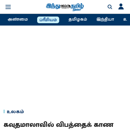
அண்மை
தமிழகம்
இந்தியா
உல
ப்ரீமியம்
உலகம்
கவுதமாலாவில் விபத்தைக் காண