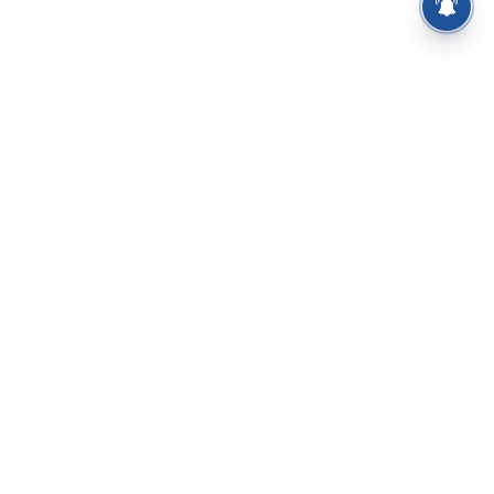
⌄
செய்திகள்