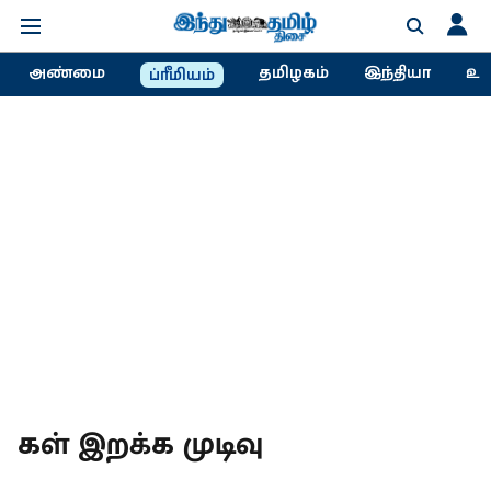
அண்மை
தமிழகம்
இந்தியா
உல
ப்ரீமியம்
கள் இறக்க முடிவு