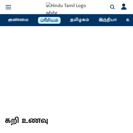
அண்மை
தமிழகம்
இந்தியா
உல
ப்ரீமியம்
கறி உணவு