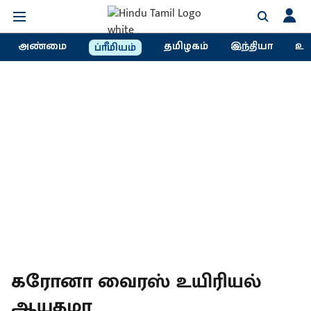
அண்மை
தமிழகம்
இந்தியா
உல
ப்ரீமியம்
கரோனா வைரஸ் உயிரியல்
ஆயுதமா