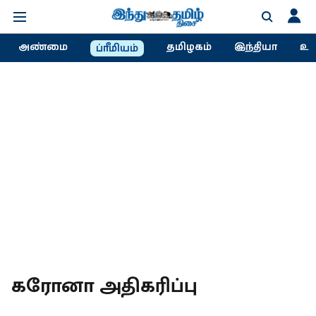
அண்மை
தமிழகம்
இந்தியா
உல
ப்ரீமியம்
கரோனா அதிகரிப்பு