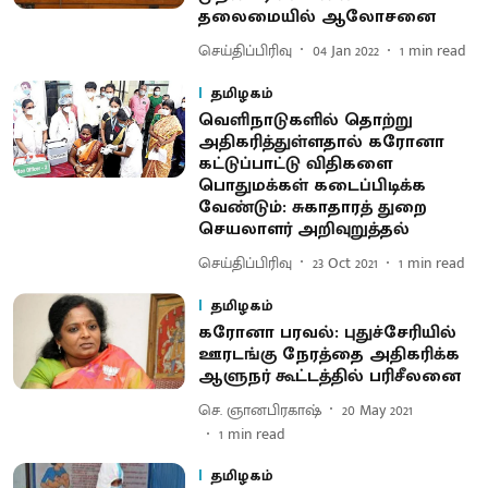
தலைமையில் ஆலோசனை
செய்திப்பிரிவு
04 Jan 2022
1
min read
தமிழகம்
வெளிநாடுகளில் தொற்று
அதிகரித்துள்ளதால் கரோனா
கட்டுப்பாட்டு விதிகளை
பொதுமக்கள் கடைப்பிடிக்க
வேண்டும்: சுகாதாரத் துறை
செயலாளர் அறிவுறுத்தல்
செய்திப்பிரிவு
23 Oct 2021
1
min read
தமிழகம்
கரோனா பரவல்: புதுச்சேரியில்
ஊரடங்கு நேரத்தை அதிகரிக்க
ஆளுநர் கூட்டத்தில் பரிசீலனை
செ. ஞானபிரகாஷ்
20 May 2021
1
min read
தமிழகம்