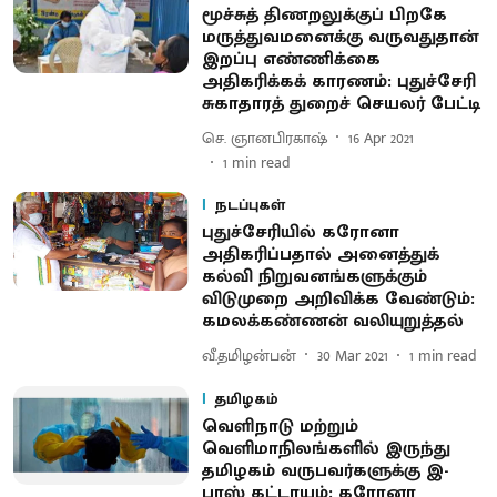
மூச்சுத் திணறலுக்குப் பிறகே
மருத்துவமனைக்கு வருவதுதான்
இறப்பு எண்ணிக்கை
அதிகரிக்கக் காரணம்: புதுச்சேரி
சுகாதாரத் துறைச் செயலர் பேட்டி
செ. ஞானபிரகாஷ்
16 Apr 2021
1
min read
நடப்புகள்
புதுச்சேரியில் கரோனா
அதிகரிப்பதால் அனைத்துக்
கல்வி நிறுவனங்களுக்கும்
விடுமுறை அறிவிக்க வேண்டும்:
கமலக்கண்ணன் வலியுறுத்தல்
வீ.தமிழன்பன்
30 Mar 2021
1
min read
தமிழகம்
வெளிநாடு மற்றும்
வெளிமாநிலங்களில் இருந்து
தமிழகம் வருபவர்களுக்கு இ-
பாஸ் கட்டாயம்: கரோனா