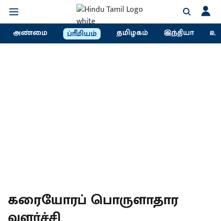
அண்மை
தமிழகம்
இந்தியா
உல
ப்ரீமியம்
கரையோரப் பொருளாதார
வளர்ச்சி