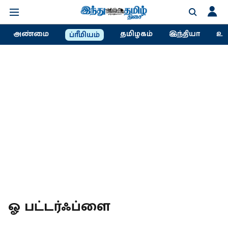
அண்மை
தமிழகம்
இந்தியா
உல
ப்ரீமியம்
ஓ பட்டர்ஃப்ளை