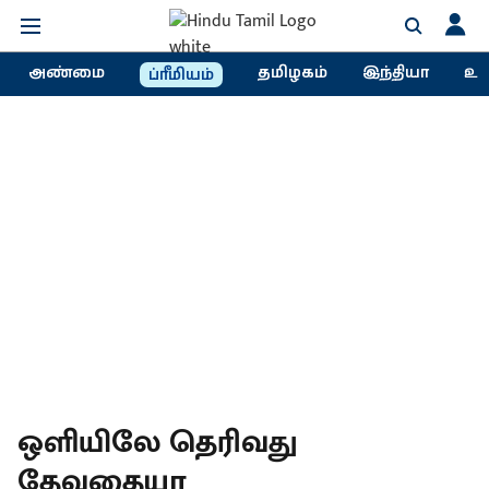
அண்மை
தமிழகம்
இந்தியா
உல
ப்ரீமியம்
ஒளியிலே தெரிவது
தேவதையா