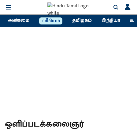
அண்மை
தமிழகம்
இந்தியா
உல
ப்ரீமியம்
ஒளிப்படக்கலைஞர்