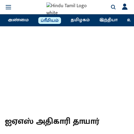
அண்மை
தமிழகம்
இந்தியா
உல
ப்ரீமியம்
ஐஏஎஸ் அதிகாரி தாயார்