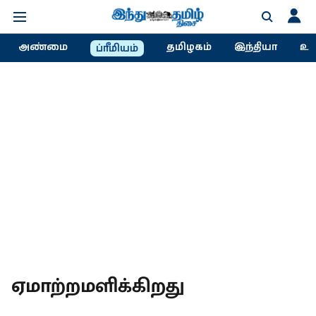
அண்மை
தமிழகம்
இந்தியா
உல
ப்ரீமியம்
ஏமாற்றமளிக்கிறது