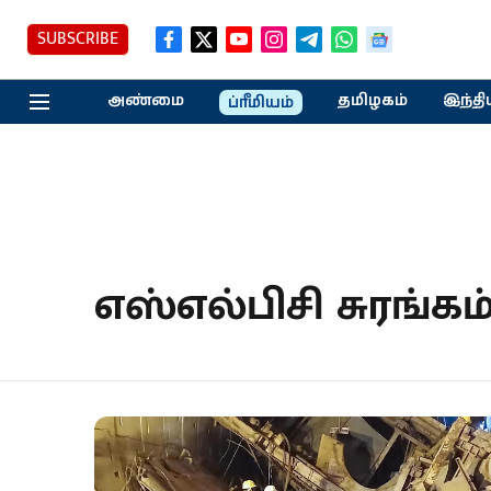
SUBSCRIBE
அண்மை
தமிழகம்
இந்தி
ப்ரீமியம்
எஸ்எல்பிசி சுரங்கம