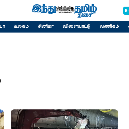
E
யா
உலகம்
சினிமா
விளையாட்டு
வணிகம்
்