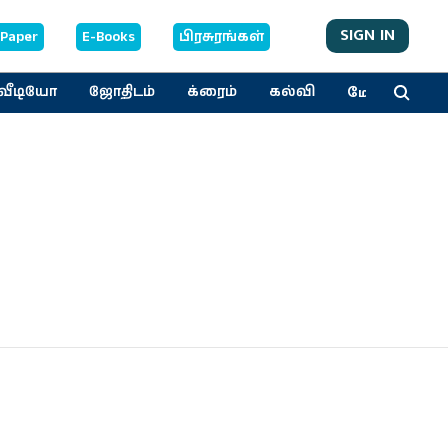
SIGN IN
-Paper
E-Books
பிரசுரங்கள்
மேலும்
வீடியோ
ஜோதிடம்
க்ரைம்
கல்வி