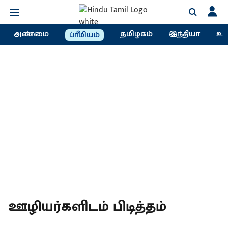
அண்மை
தமிழகம்
இந்தியா
உல
ப்ரீமியம்
ஊழியர்களிடம் பிடித்தம்