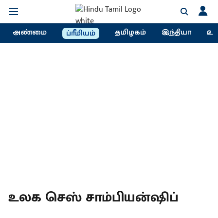
அண்மை
தமிழகம்
இந்தியா
உல
ப்ரீமியம்
உலக செஸ் சாம்பியன்ஷிப்