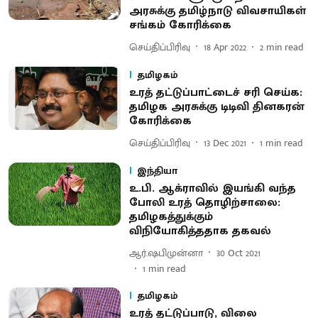
அரசுக்கு தமிழ்நாடு விவசாயிகள்
சங்கம் கோரிக்கை
செய்திப்பிரிவு
18 Apr 2022
2
min read
தமிழகம்
உரத் தட்டுப்பாட்டைச் சரி செய்க:
தமிழக அரசுக்கு டிடிவி தினகரன்
கோரிக்கை
செய்திப்பிரிவு
13 Dec 2021
1
min read
இந்தியா
உ.பி. ஆக்ராவில் இயங்கி வந்த
போலி உரத் தொழிற்சாலை:
தமிழகத்துக்கும்
விநியோகித்ததாக தகவல்
ஆர்.ஷபிமுன்னா
30 Oct 2021
1
min read
தமிழகம்
உரத் தட்டுப்பாடு, விலை