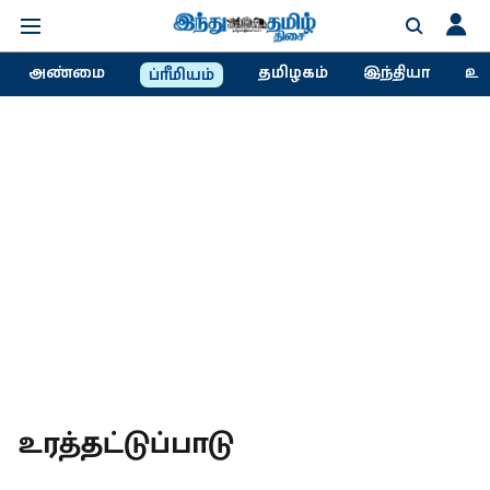
அண்மை
தமிழகம்
இந்தியா
உல
ப்ரீமியம்
உரத்தட்டுப்பாடு