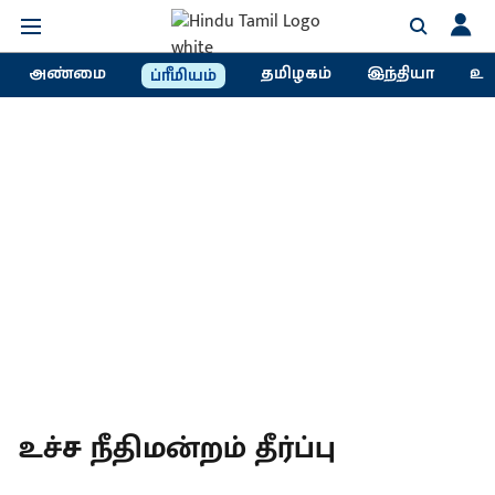
அண்மை
தமிழகம்
இந்தியா
உல
ப்ரீமியம்
உச்ச நீதிமன்றம் தீர்ப்பு