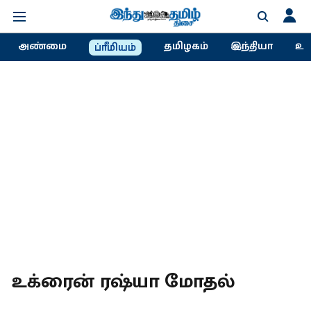
அண்மை
தமிழகம்
இந்தியா
உல
ப்ரீமியம்
உக்ரைன் ரஷ்யா மோதல்