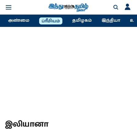
அண்மை
தமிழகம்
இந்தியா
உல
ப்ரீமியம்
இலியானா