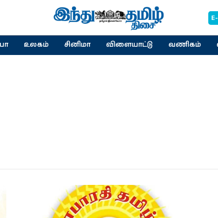
E
யா
உலகம்
சினிமா
விளையாட்டு
வணிகம்