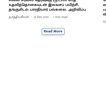
சிவில் சர்வீஸ் தேர்வுக்கு ரூ.3,000 மாத
ஜ
உதவித்தொகையுடன் இலவசப் பயிற்சி,
ம
தங்குமிடம்: பாரதியார் பல்கலை. அறிவிப்பு
ப
வ
த.சத்தியசீலன்
23 Dec 2020
1
min read
செ
Read More