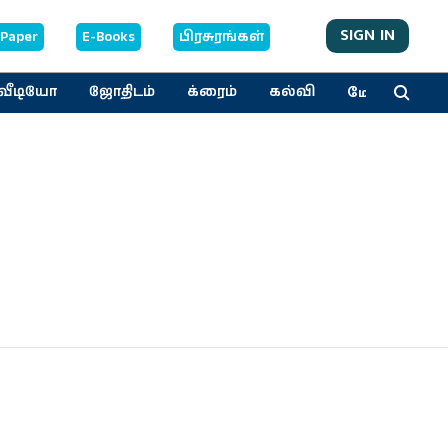
SIGN IN
-Paper
E-Books
பிரசுரங்கள்
மேலும்
வீடியோ
ஜோதிடம்
க்ரைம்
கல்வி