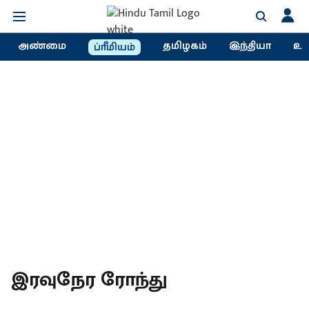
அண்மை
தமிழகம்
இந்தியா
உல
ப்ரீமியம்
இரவுநேர ரோந்து