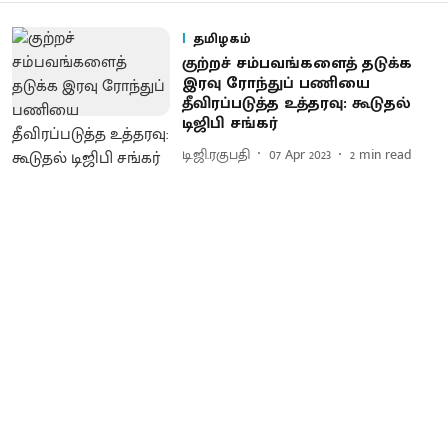
தமிழகம்
குற்றச் சம்பவங்களைத் தடுக்க
இரவு ரோந்துப் பணியை
தீவிரப்படுத்த உத்தரவு: கூடுதல்
டிஜிபி சங்கர்
டி.ஜி.ரகுபதி
07 Apr 2023
2
min read