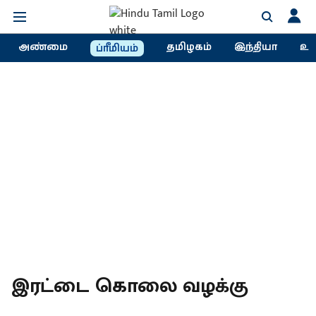
அண்மை
தமிழகம்
இந்தியா
உல
ப்ரீமியம்
இரட்டை கொலை வழக்கு