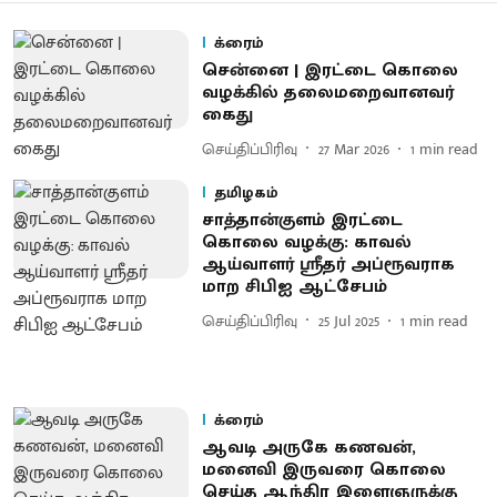
க்ரைம்
சென்னை | இரட்டை கொலை
வழக்கில் தலைமறைவானவர்
கைது
செய்திப்பிரிவு
27 Mar 2026
1
min read
தமிழகம்
சாத்தான்குளம் இரட்டை
கொலை வழக்கு: காவல்
ஆய்வாளர் ஸ்ரீதர் அப்ரூவராக
மாற சிபிஐ ஆட்சேபம்
செய்திப்பிரிவு
25 Jul 2025
1
min read
க்ரைம்
ஆவடி அருகே கணவன்,
மனைவி இருவரை கொலை
செய்த ஆந்திர இளைஞருக்கு