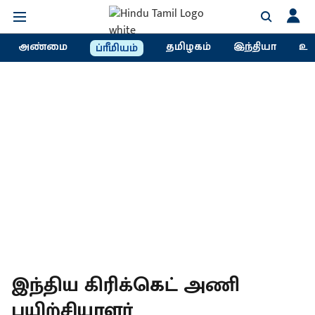
அண்மை
தமிழகம்
இந்தியா
உல
ப்ரீமியம்
இந்திய கிரிக்கெட் அணி
பயிற்சியாளர்