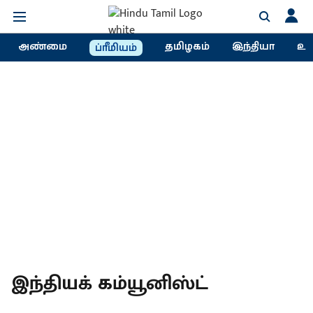
அண்மை
தமிழகம்
இந்தியா
உல
ப்ரீமியம்
இந்தியக் கம்யூனிஸ்ட்