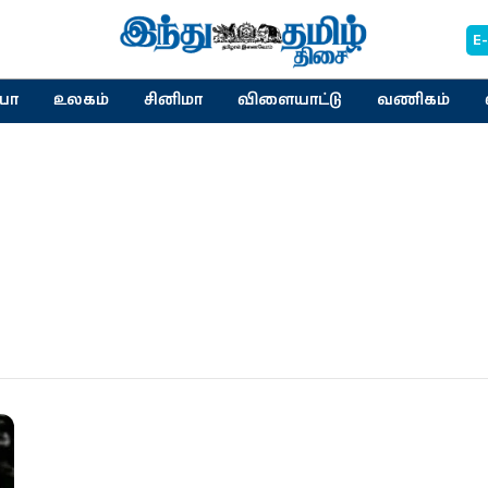
E
யா
உலகம்
சினிமா
விளையாட்டு
வணிகம்