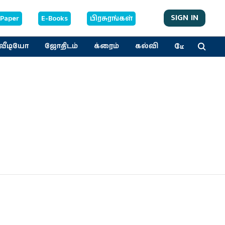
SIGN IN
-Paper
E-Books
பிரசுரங்கள்
மேலும்
வீடியோ
ஜோதிடம்
க்ரைம்
கல்வி