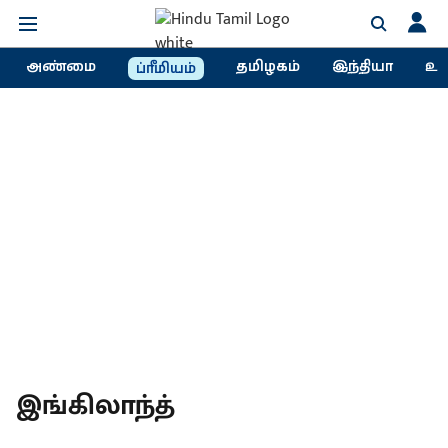
அண்மை
தமிழகம்
இந்தியா
உல
ப்ரீமியம்
இங்கிலாந்த்