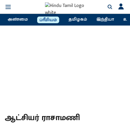
அண்மை
தமிழகம்
இந்தியா
உல
ப்ரீமியம்
ஆட்சியர் ராசாமணி