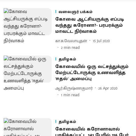
வலைஞர் பக்கம்
கோவை ஆட்சியருக்கு எப்படி
வந்தது கரோனா?- பரபரக்கும்
மாவட்ட நிர்வாகம்
கா.சு.வேலாயுதன்
15 Jul 2020
2
min read
தமிழகம்
கோவையில் ஒரு லட்சத்துக்கும்
மேற்பட்டோருக்கு உணவளித்த
'ஈதல்' அமைப்பு
ஆர்.கிருஷ்ணகுமார்
26 Apr 2020
1
min read
தமிழகம்
கோவையில் கரோனாவால்
பாதிக்கப்பட்ட 141 பேரில் 116 பேர்