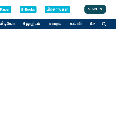
SIGN IN
-Paper
E-Books
பிரசுரங்கள்
மேலும்
வீடியோ
ஜோதிடம்
க்ரைம்
கல்வி