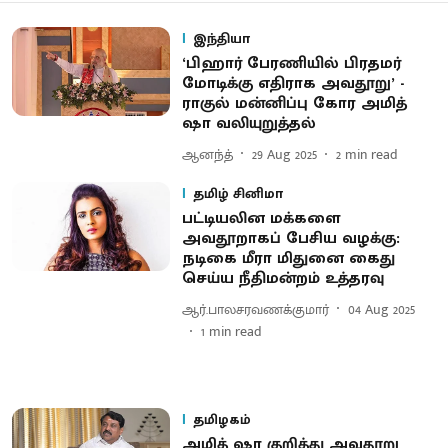
இந்தியா
‘பிஹார் பேரணியில் பிரதமர்
மோடிக்கு எதிராக அவதூறு’ -
ராகுல் மன்னிப்பு கோர அமித்
ஷா வலியுறுத்தல்
ஆனந்த்
29 Aug 2025
2
min read
தமிழ் சினிமா
பட்டியலின மக்களை
அவதூறாகப் பேசிய வழக்கு:
நடிகை மீரா மிதுனை கைது
செய்ய நீதிமன்றம் உத்தரவு
ஆர்.பாலசரவணக்குமார்
04 Aug 2025
1
min read
தமிழகம்
அமித் ஷா குறித்து அவதூறு