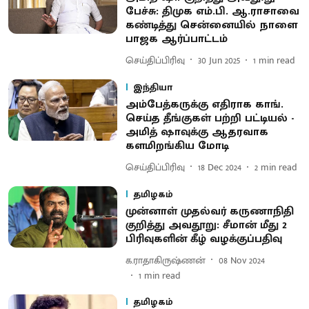
பேச்சு: திமுக எம்.பி. ஆ.ராசாவை
கண்டித்து சென்னையில் நாளை
பாஜக ஆர்ப்பாட்டம்
செய்திப்பிரிவு
30 Jun 2025
1
min read
இந்தியா
அம்பேத்கருக்கு எதிராக காங்.
செய்த தீங்குகள் பற்றி பட்டியல் -
அமித் ஷாவுக்கு ஆதரவாக
களமிறங்கிய மோடி
செய்திப்பிரிவு
18 Dec 2024
2
min read
தமிழகம்
முன்னாள் முதல்வர் கருணாநிதி
குறித்து அவதூறு: சீமான் மீது 2
பிரிவுகளின் கீழ் வழக்குப்பதிவு
க.ராதாகிருஷ்ணன்
08 Nov 2024
1
min read
தமிழகம்