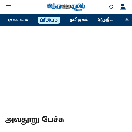
அண்மை
தமிழகம்
இந்தியா
உல
ப்ரீமியம்
அவதூறு பேச்சு