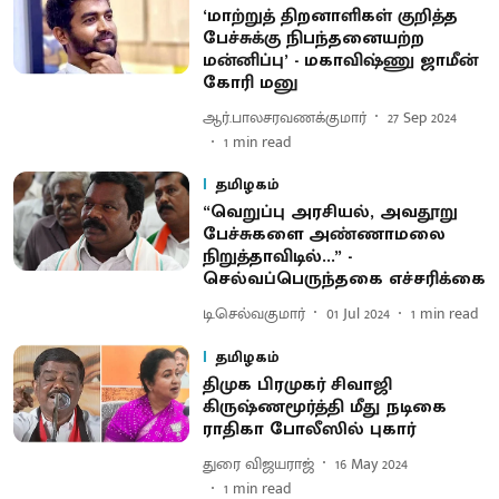
‘மாற்றுத் திறனாளிகள் குறித்த
பேச்சுக்கு நிபந்தனையற்ற
மன்னிப்பு’ - மகாவிஷ்ணு ஜாமீன்
கோரி மனு
ஆர்.பாலசரவணக்குமார்
27 Sep 2024
1
min read
தமிழகம்
“வெறுப்பு அரசியல், அவதூறு
பேச்சுகளை அண்ணாமலை
நிறுத்தாவிடில்...” -
செல்வப்பெருந்தகை எச்சரிக்கை
டி.செல்வகுமார்
01 Jul 2024
1
min read
தமிழகம்
திமுக பிரமுகர் சிவாஜி
கிருஷ்ணமூர்த்தி மீது நடிகை
ராதிகா போலீஸில் புகார்
துரை விஜயராஜ்
16 May 2024
1
min read