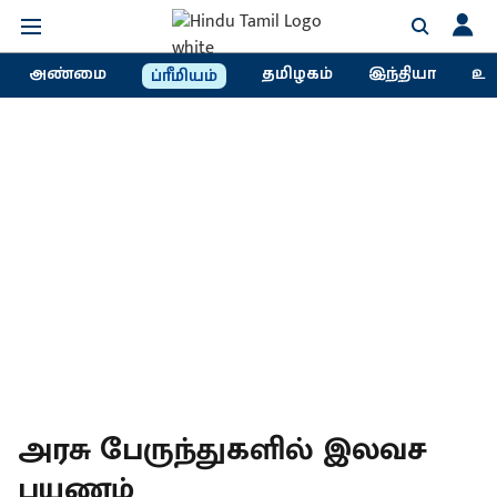
அண்மை
தமிழகம்
இந்தியா
உல
ப்ரீமியம்
அரசு பேருந்துகளில் இலவச
பயணம்