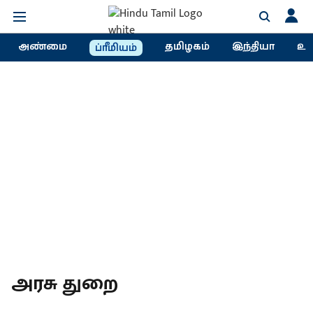
அண்மை
தமிழகம்
இந்தியா
உல
ப்ரீமியம்
அரசு துறை