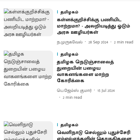
தமிழகம்
கள்ளக்குறிச்சிக்கு பணியிட
மாற்றமா? - அலறியடித்து ஓடும்
அரசு ஊழியர்கள்
ந.முருகவேல்
28 Sep 2024
2
min read
தமிழகம்
தமிழக நெடுஞ்சாலைத்
துறையின் பழைய
வாகனங்களை மாற்ற
கோரிக்கை
பெ.ஜேம்ஸ் குமார்
15 Jul 2024
2
min read
தமிழகம்
வெளிநாடு செல்லும் புதுச்சேரி
எம்எல்ஏக்களின் தொகுதிகளை