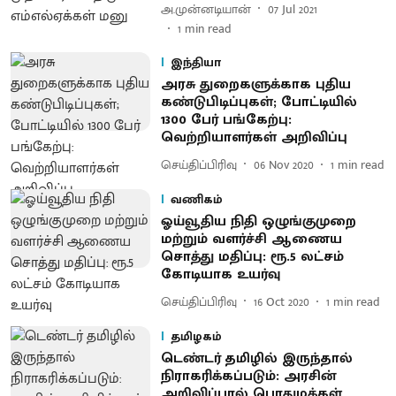
அ.முன்னடியான்
07 Jul 2021
1
min read
இந்தியா
அரசு துறைகளுக்காக புதிய
கண்டுபிடிப்புகள்; போட்டியில்
1300 பேர் பங்கேற்பு:
வெற்றியாளர்கள் அறிவிப்பு
செய்திப்பிரிவு
06 Nov 2020
1
min read
வணிகம்
ஓய்வூதிய நிதி ஒழுங்குமுறை
மற்றும் வளர்ச்சி ஆணைய
சொத்து மதிப்பு: ரூ.5 லட்சம்
கோடியாக உயர்வு
செய்திப்பிரிவு
16 Oct 2020
1
min read
தமிழகம்
டெண்டர் தமிழில் இருந்தால்
நிராகரிக்கப்படும்: அரசின்
அறிவிப்பால் பொதுமக்கள்