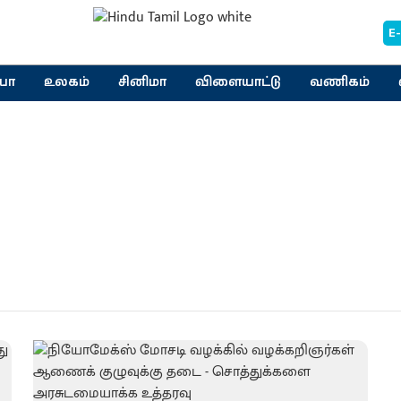
E
யா
உலகம்
சினிமா
விளையாட்டு
வணிகம்