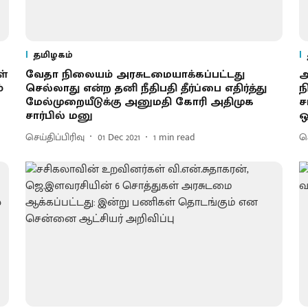
தமிழகம்
ள்
வேதா நிலையம் அரசுடமையாக்கப்பட்டது
அ
்
செல்லாது என்ற தனி நீதிபதி தீர்ப்பை எதிர்த்து
ந
மேல்முறையீடுக்கு அனுமதி கோரி அதிமுக
ச
சார்பில் மனு
ஒ
செய்திப்பிரிவு
01 Dec 2021
1
min read
செ