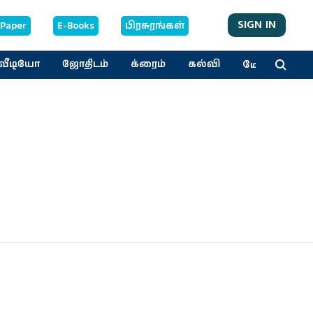
SIGN IN
-Paper
E-Books
பிரசுரங்கள்
மேலும்
வீடியோ
ஜோதிடம்
க்ரைம்
கல்வி