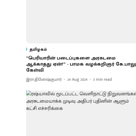
தமிழகம்
“பெரியாரின் படைப்புகளை அரசுடமை
ஆக்காதது ஏன்?” - பாமக வழக்கறிஞர் கே.பால
கேள்வி
இரா.தினேஷ்குமார்
24 Aug 2024
3
min read