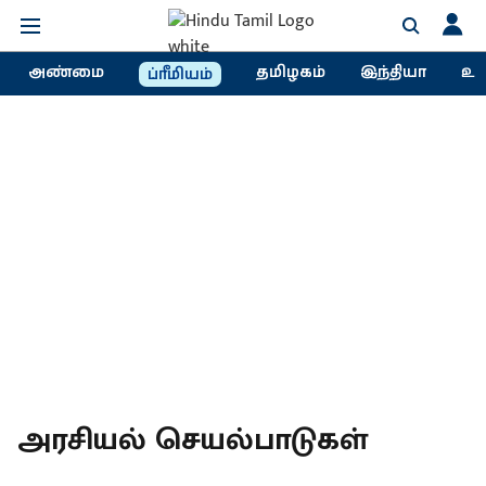
அண்மை
தமிழகம்
இந்தியா
உல
ப்ரீமியம்
அரசியல் செயல்​பாடு​கள்